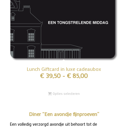
Lunch Giftcard in luxe cadeaubox
Prijsklasse:
€
39,50
-
€
85,00
€ 39,50
tot
Opties selecteren
€ 85,00
Diner “Een avondje fijnproeven”
Een volledig verzorgd avondje uit behoort tot de