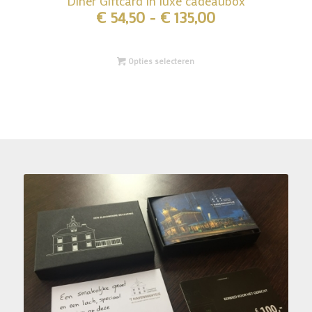
Diner Giftcard in luxe cadeaubox
Prijsklasse:
€
54,50
-
€
135,00
€ 54,50
tot
Opties selecteren
€ 135,00